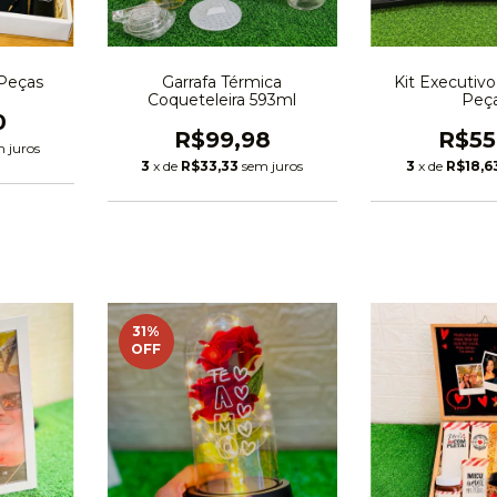
 Peças
Garrafa Térmica
Kit Executivo 
Coqueteleira 593ml
Peç
0
R$99,98
R$55
 juros
3
x de
R$33,33
sem juros
3
x de
R$18,6
31
%
OFF