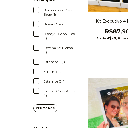
Estampas
Borboletas - Copo
Bege (1)
Kit Executivo 4
Brasão Casal; (1)
R$87,9
Disney - Copo Lilás
(1)
3
x de
R$29,30
sem
Escolha Seu Tema;
(1)
Estampa 1 (1)
Estampa 2 (1)
Estampa 3 (1)
Flores - Copo Preto
(1)
VER TODOS