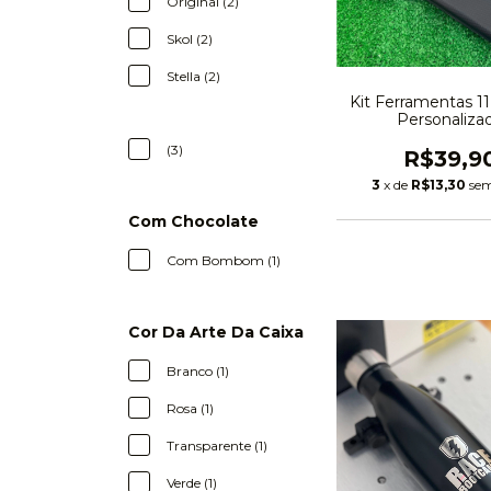
Original (2)
Skol (2)
Stella (2)
Kit Ferramentas 11
Personaliza
(3)
R$39,9
3
x de
R$13,30
sem
Com Chocolate
Com Bombom (1)
Cor Da Arte Da Caixa
Branco (1)
Rosa (1)
Transparente (1)
Verde (1)