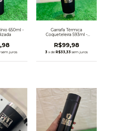
nio 650ml -
Garrafa Térmica
lizada
Coqueteleira 593ml -
Personalizada
,98
R$99,98
9
sem juros
3
x de
R$33,33
sem juros