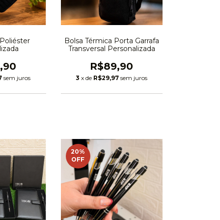
Poliéster
Bolsa Térmica Porta Garrafa
lizada
Transversal Personalizada
,90
R$89,90
7
sem juros
3
x de
R$29,97
sem juros
20
%
OFF