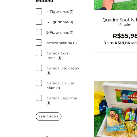
Modelo
4 Figurinhas (1)
Quadro Spotify
6 Figurinhas (1)
Playlist
8 Figurinhas (1)
R$55,9
Amostradinha (1)
3
x de
R$18,66
sem
Caneca Com
Inicial (1)
Caneca Dedicação,
(1)
Caneca Dia Das
Mães (1)
Caneca Lagrimas,
(1)
VER TODOS