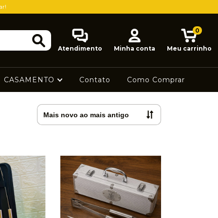
ar!
0
Atendimento
Minha conta
Meu carrinho
CASAMENTO
Contato
Como Comprar