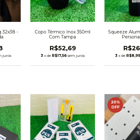
 32x38 -
Copo Térmico Inox 350ml
Squeeze Alumí
da
Com Tampa
Persona
8
R$52,69
R$26
 juros
3
x de
R$17,56
sem juros
3
x de
R$8,9
20
%
OFF