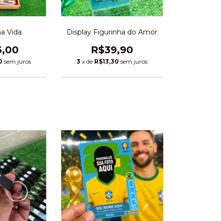
a Vida
Display Figurinha do Amor
5,00
R$39,90
0
sem juros
3
x de
R$13,30
sem juros