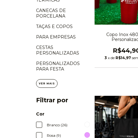
TÉRMICAS
CANECAS DE
PORCELANA
TAÇAS E COPOS
Copo Inox 480
PARA EMPRESAS
Personaliza
CESTAS
R$44,9
PERSONALIZADAS
3
x de
R$14,97
sem
PERSONALIZADOS
PARA FESTA
VER MAIS
Filtrar por
Cor
Branco (26)
Rosa (9)