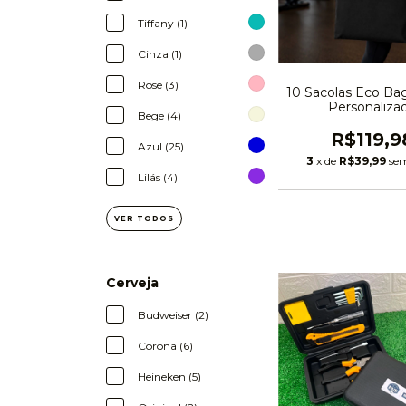
Tiffany (1)
Cinza (1)
Rose (3)
10 Sacolas Eco Bag
Personaliza
Bege (4)
R$119,9
Azul (25)
3
x de
R$39,99
sem
Lilás (4)
VER TODOS
Cerveja
Budweiser (2)
Corona (6)
Heineken (5)