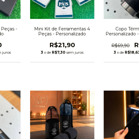
 Peças -
Mini Kit de Ferramentas 4
Copo Térm
do
Peças - Personalizado
Personalizado -
0
R$21,90
R
R$69,90
 juros
3
x de
R$7,30
sem juros
3
x de
R$18,6