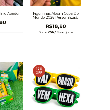
Figurinhas Álbum Copa Do
ínio Abridor
Mundo 2026 Personalizada
Adesiva
,80
R$18,90
3
x de
R$6,30
sem juros
42
%
OFF