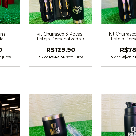
ml -
Kit Churrasco 3 Peças -
Kit Churrasc
do
Estojo Personalizado +
Estojo Pers
Copo Térmico
0
R$129,90
R$78
 juros
3
x de
R$43,30
sem juros
3
x de
R$26,3