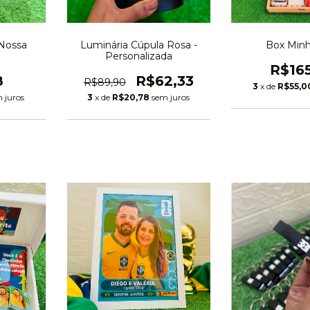
 Nossa
Luminária Cúpula Rosa -
Box Minh
Personalizada
R$16
8
R$62,33
R$89,90
3
x de
R$55,0
 juros
3
x de
R$20,78
sem juros