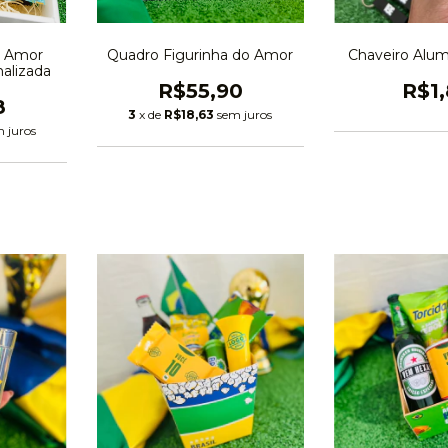
o Amor
Quadro Figurinha do Amor
Chaveiro Alum
alizada
R$55,90
R$1
8
3
x de
R$18,63
sem juros
 juros