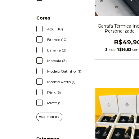
Cores
Garrafa Térmica In
Azul (10)
Personalizada -
Branco (10)
R$49,9
3
x de
R$16,63
sem
Laranja (2)
Marsala (3)
Modelo Gatinho; (1)
Modelo Retrô (1)
Pink (5)
Preto (9)
VER TODOS