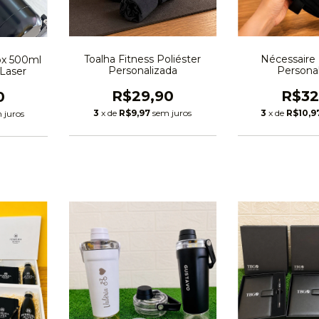
Toalha Fitness Poliéster
Nécessaire 
ox 500ml
Personalizada
Persona
 Laser
R$29,90
R$32
0
3
x de
R$9,97
sem juros
3
x de
R$10,9
 juros