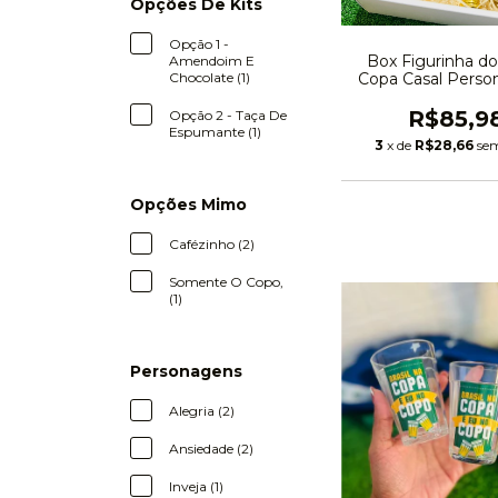
Opções De Kits
Opção 1 -
Box Figurinha d
Amendoim E
Chocolate (1)
Copa Casal Person
R$85,9
Opção 2 - Taça De
Espumante (1)
3
x de
R$28,66
sem
Opções Mimo
Cafézinho (2)
Somente O Copo,
(1)
Personagens
Alegria (2)
Ansiedade (2)
Inveja (1)