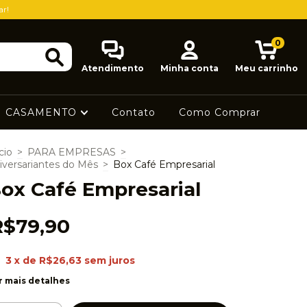
ar!
0
Atendimento
Minha conta
Meu carrinho
CASAMENTO
Contato
Como Comprar
cio
>
PARA EMPRESAS
>
iversariantes do Mês
>
Box Café Empresarial
ox Café Empresarial
R$79,90
3
x de
R$26,63
sem juros
r mais detalhes