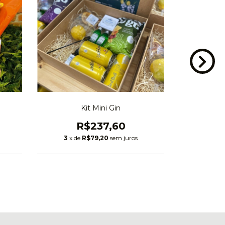
Kit Mini Gin
K
R$237,60
3
x de
R$79,20
sem juros
3
x de