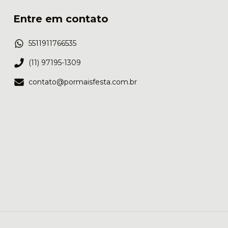
Entre em contato
5511911766535
(11) 97195-1309
contato@pormaisfesta.com.br