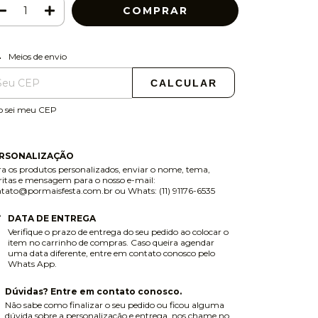
ALTERAR CEP
regas para o CEP:
Meios de envio
CALCULAR
o sei meu CEP
RSONALIZAÇÃO
a os produtos personalizados, enviar o nome, tema,
ritas e mensagem para o nosso e-mail:
ntato@pormaisfesta.com.br
ou Whats: (11) 91176-6535
DATA DE ENTREGA
Verifique o prazo de entrega do seu pedido ao colocar o
item no carrinho de compras. Caso queira agendar
uma data diferente, entre em contato conosco pelo
Whats App.
Dúvidas? Entre em contato conosco.
Não sabe como finalizar o seu pedido ou ficou alguma
dúvida sobre a personalização e entrega, nos chame no