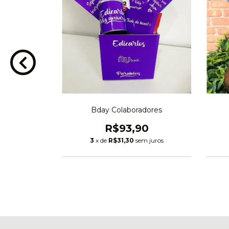
r
Bday Colaboradores
1
R$93,90
 juros
3
x de
R$31,30
sem juros