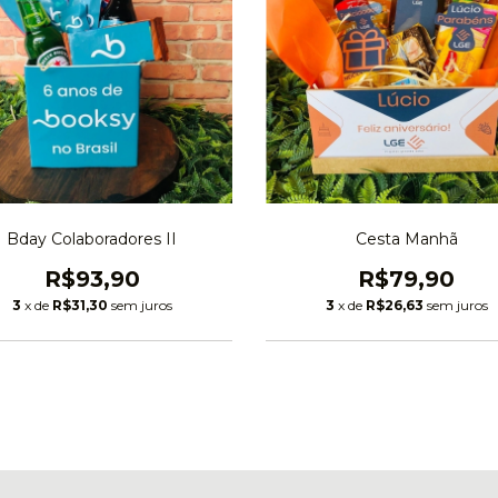
Bday Colaboradores II
Cesta Manhã
R$93,90
R$79,90
3
x de
R$31,30
sem juros
3
x de
R$26,63
sem juros