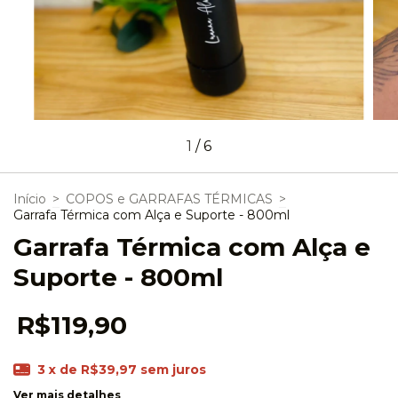
1
/
6
Início
>
COPOS e GARRAFAS TÉRMICAS
>
Garrafa Térmica com Alça e Suporte - 800ml
Garrafa Térmica com Alça e
Suporte - 800ml
R$119,90
3
x de
R$39,97
sem juros
Ver mais detalhes