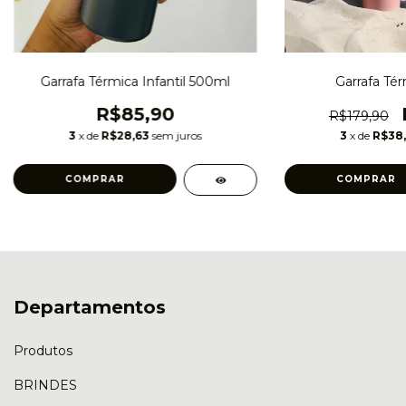
Garrafa Térmica Infantil 500ml
Garrafa Té
R$85,90
R$179,90
3
x de
R$28,63
sem juros
3
x de
R$38
COMPRAR
COMPRAR
Departamentos
Produtos
BRINDES