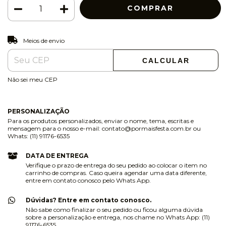
ALTERAR CEP
Entregas para o CEP:
Meios de envio
CALCULAR
Não sei meu CEP
PERSONALIZAÇÃO
Para os produtos personalizados, enviar o nome, tema, escritas e
mensagem para o nosso e-mail:
contato@pormaisfesta.com.br
ou
Whats: (11) 91176-6535
DATA DE ENTREGA
Verifique o prazo de entrega do seu pedido ao colocar o item no
carrinho de compras. Caso queira agendar uma data diferente,
entre em contato conosco pelo Whats App.
Dúvidas? Entre em contato conosco.
Não sabe como finalizar o seu pedido ou ficou alguma dúvida
sobre a personalização e entrega, nos chame no Whats App: (11)
91176-6535