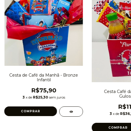
Cesta de Café da Manhã - Bronze
Infantil
R$75,90
Cesta Café 
Gulos
3
x de
R$25,30
sem juros
R$11
3
x de
R$36