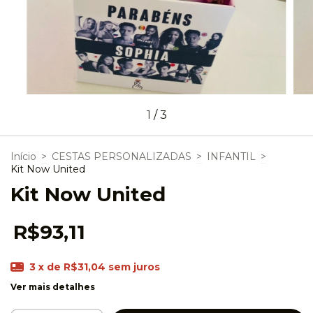
1
/
3
Início
>
CESTAS PERSONALIZADAS
>
INFANTIL
>
Kit Now United
Kit Now United
R$93,11
3
x de
R$31,04
sem juros
Ver mais detalhes