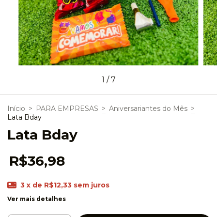
1
/
7
Início
>
PARA EMPRESAS
>
Aniversariantes do Mês
>
Lata Bday
Lata Bday
R$36,98
3
x de
R$12,33
sem juros
Ver mais detalhes