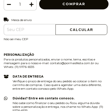
ALTERAR CEP
Entregas para o CEP:
Meios de envio
CALCULAR
Não sei meu CEP
PERSONALIZAÇÃO
Para os produtos personalizados, enviar o nome, tema, escritas e
mensagem para o nosso e-mail:
contato@pormaisfesta.com.br
ou
Whats: (11) 91176-6535
DATA DE ENTREGA
Verifique o prazo de entrega do seu pedido ao colocar o item no
carrinho de compras. Caso queira agendar uma data diferente,
entre em contato conosco pelo Whats App.
Dúvidas? Entre em contato conosco.
Não sabe como finalizar o seu pedido ou ficou alguma dúvida
sobre a personalização e entrega, nos chame no Whats App: (11)
91176-6535