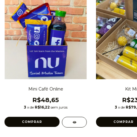
Mini Café Online
Kit Mi
R$48,65
R$23
3
x de
R$16,22
sem juros
3
x de
R$79