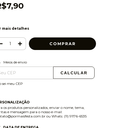
R$7,90
r mais detalhes
ALTERAR CEP
regas para o CEP:
Meios de envio
CALCULAR
o sei meu CEP
RSONALIZAÇÃO
a os produtos personalizados, enviar o nome, tema,
ritas e mensagem para o nosso e-mail:
ntato@pormaisfesta.com.br
ou Whats: (11) 91176-6535
DATA DE ENTREGA