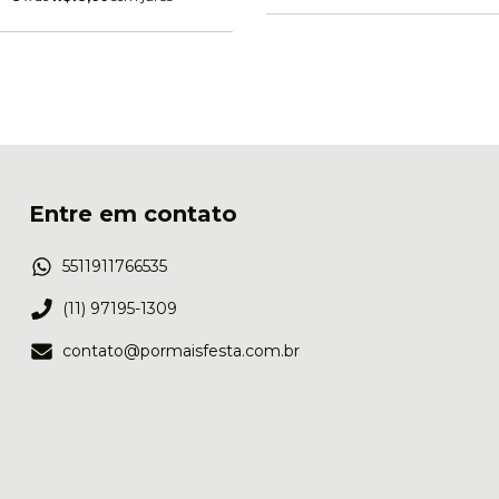
Entre em contato
5511911766535
(11) 97195-1309
contato@pormaisfesta.com.br