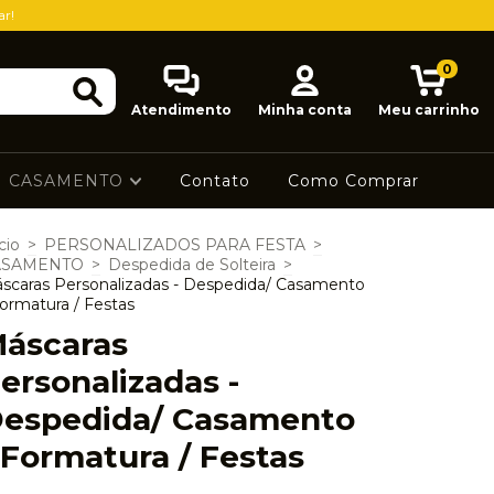
ar!
0
Atendimento
Minha conta
Meu carrinho
CASAMENTO
Contato
Como Comprar
cio
>
PERSONALIZADOS PARA FESTA
>
ASAMENTO
>
Despedida de Solteira
>
scaras Personalizadas - Despedida/ Casamento
Formatura / Festas
áscaras
ersonalizadas -
espedida/ Casamento
 Formatura / Festas