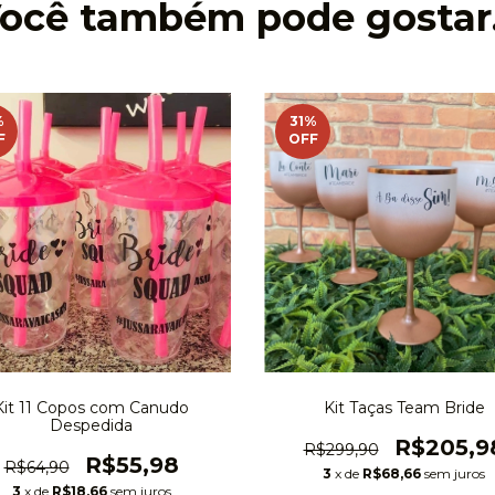
ocê também pode gostar.
%
31
%
F
OFF
Kit 11 Copos com Canudo
Kit Taças Team Bride
Despedida
R$205,9
R$299,90
R$55,98
R$64,90
3
x de
R$68,66
sem juros
3
x de
R$18,66
sem juros