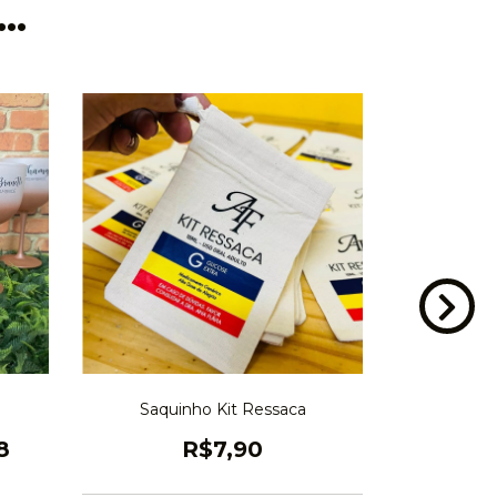
..
6
%
OFF
Saquinho Kit Ressaca
Caneca de A
8
R$7,90
R$29,
3
x d