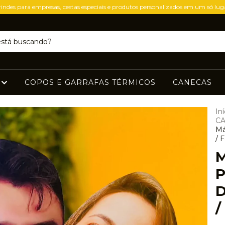
indes para empresas, cestas especiais e produtos personalizados em um só lug
S
COPOS E GARRAFAS TÉRMICOS
CANECAS
Iní
C
Má
/ 
M
P
D
/