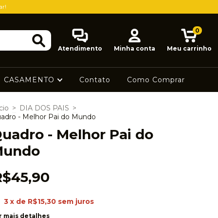
ar!
0
Atendimento
Minha conta
Meu carrinho
CASAMENTO
Contato
Como Comprar
cio
>
DIA DOS PAIS
>
adro - Melhor Pai do Mundo
uadro - Melhor Pai do
Mundo
R$45,90
3
x de
R$15,30
sem juros
r mais detalhes