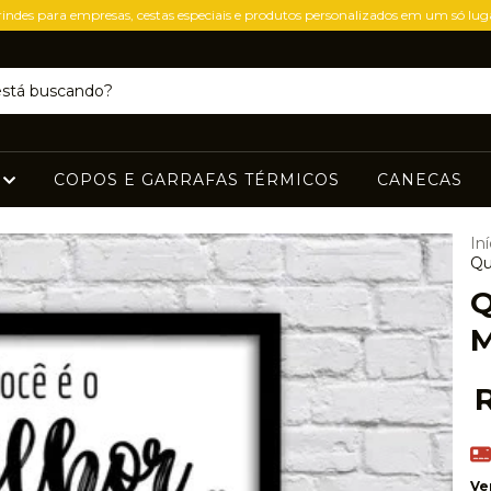
indes para empresas, cestas especiais e produtos personalizados em um só lug
S
COPOS E GARRAFAS TÉRMICOS
CANECAS
Iní
Qu
Q
Ve