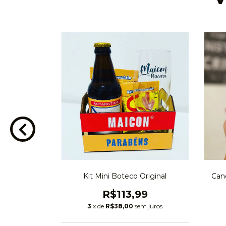
 Bud
Kit Mini Boteco Original
Cane
98
R$113,99
m juros
3
x de
R$38,00
sem juros