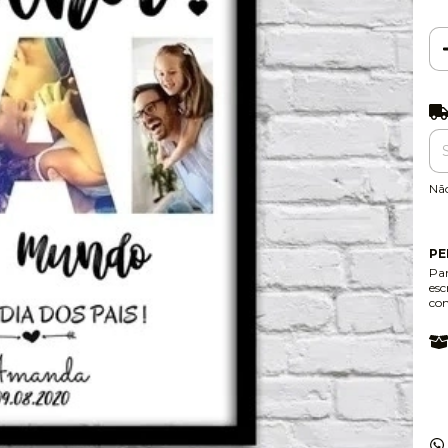
Ent
Nã
PE
Par
esc
co