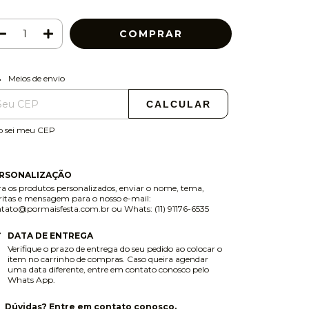
ALTERAR CEP
regas para o CEP:
Meios de envio
CALCULAR
o sei meu CEP
RSONALIZAÇÃO
a os produtos personalizados, enviar o nome, tema,
ritas e mensagem para o nosso e-mail:
ntato@pormaisfesta.com.br
ou Whats: (11) 91176-6535
DATA DE ENTREGA
Verifique o prazo de entrega do seu pedido ao colocar o
item no carrinho de compras. Caso queira agendar
uma data diferente, entre em contato conosco pelo
Whats App.
Dúvidas? Entre em contato conosco.