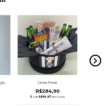
igo,
Cesta Peixe
R$284,90
R
3
x de
R$94,97
sem juros
3
x de