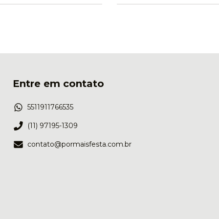
Entre em contato
5511911766535
(11) 97195-1309
contato@pormaisfesta.com.br