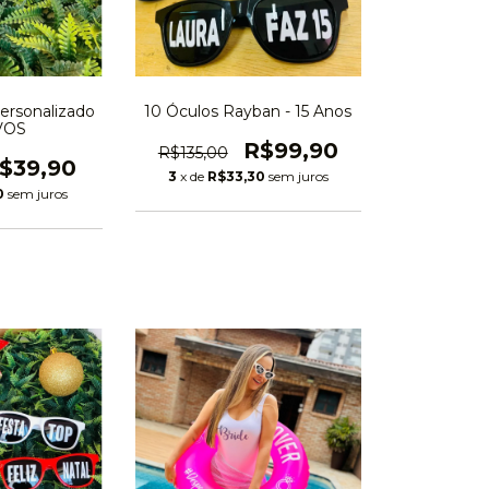
ersonalizado
10 Óculos Rayban - 15 Anos
VOS
R$99,90
R$135,00
$39,90
3
x de
R$33,30
sem juros
0
sem juros