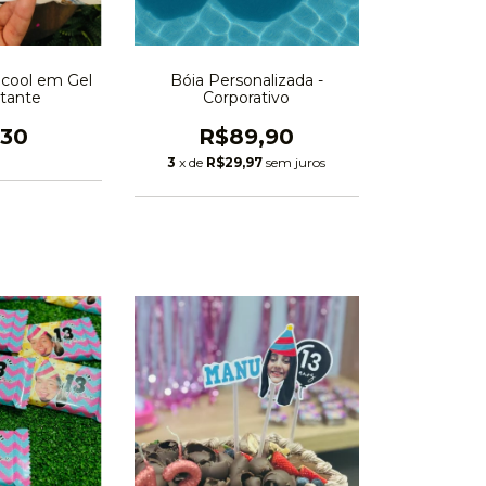
lcool em Gel
Bóia Personalizada -
atante
Corporativo
,30
R$89,90
3
x de
R$29,97
sem juros