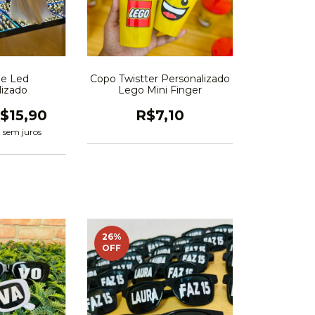
de Led
Copo Twistter Personalizado
lizado
Lego Mini Finger
$15,90
R$7,10
0
sem juros
26
%
OFF