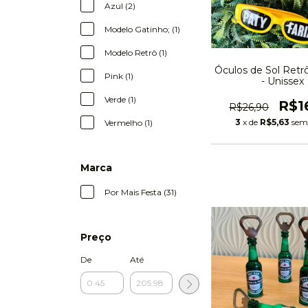
Azul (2)
Modelo Gatinho; (1)
Modelo Retrô (1)
Óculos de Sol Retr
Pink (1)
- Unissex
Verde (1)
R$1
R$26,90
3
x de
R$5,63
sem
Vermelho (1)
Marca
Por Mais Festa (31)
Preço
De
Até