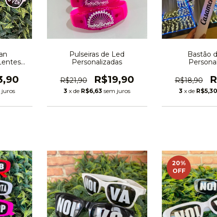
an
Pulseiras de Led
Bastão 
Lentes
Personalizadas
Persona
 Festa/
ento/
3,90
R$19,90
R
R$21,90
R$18,90
 juros
3
x de
R$6,63
sem juros
3
x de
R$5,3
20
%
OFF