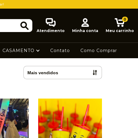
ar!
0
Atendimento
Minha conta
Meu carrinho
CASAMENTO
Contato
Como Comprar