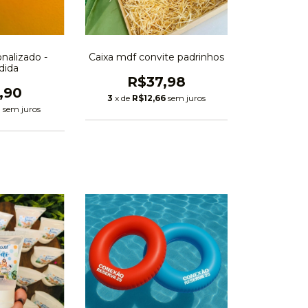
nalizado -
Caixa mdf convite padrinhos
dida
R$37,98
,90
3
x de
R$12,66
sem juros
0
sem juros