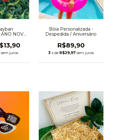
Rayban
Bóia Personalizada -
 - ANO NOVO
Despedida / Aniversário
TAL
$13,90
R$89,90
5
sem juros
3
x de
R$29,97
sem juros