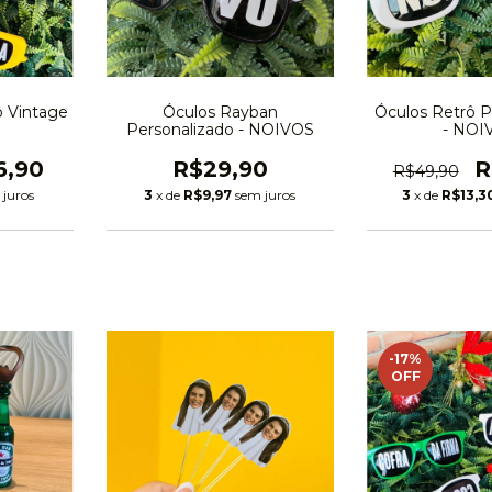
Óculos Rayban
Óculos Retrô P
ô Vintage
Personalizado - NOIVOS
- NOI
R$29,90
R
6,90
R$49,90
3
x de
R$9,97
sem juros
3
x de
R$13,3
 juros
-17
%
OFF