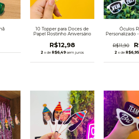
mã
10 Topper para Doces de
Óculos 
Papel Rostinho Aniversário
Personalizado
E NA
R$12,98
R
R$11,90
2
x de
R$6,49
sem juros
2
x de
R$6,9