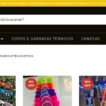
indes para empresas, cestas especiais e produtos personalizados em um só lug
S
COPOS E GARRAFAS TÉRMICOS
CANECAS
readcrumbs.eventos
9
%
16
%
OFF
OFF