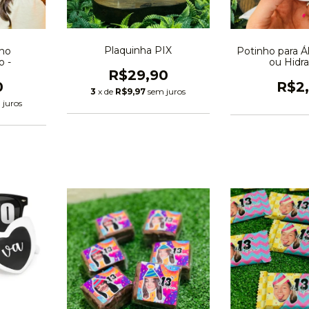
Plaquinha PIX
nho
Potinho para Á
o -
ou Hidr
R$29,90
0
R$2
3
x de
R$9,97
sem juros
 juros