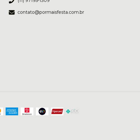
(11) 97195-1309
contato@pormaisfesta.com.br