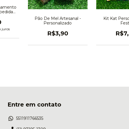
asamento
pedida
ei
Kit Kat Pers
Pão De Mel Artesanal -
0
Fes
Personalizado
 juros
R$7
R$3,90
Entre em contato
5511911766535