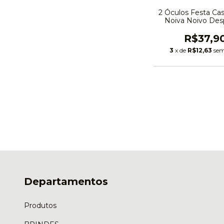
2 Óculos Festa C
Noiva Noivo Des
Coração Cas
R$37,9
3
x de
R$12,63
sem
Departamentos
Produtos