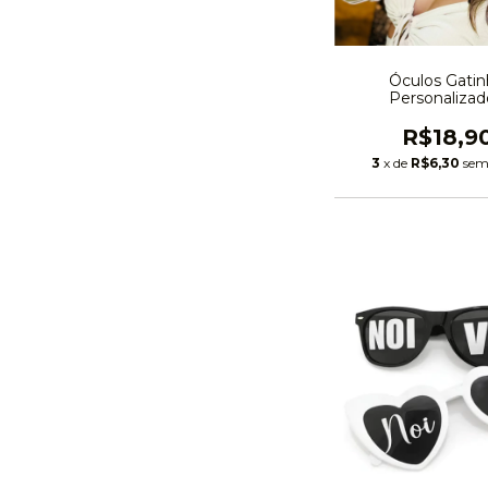
Óculos Gati
Personalizad
R$18,9
3
x de
R$6,30
sem