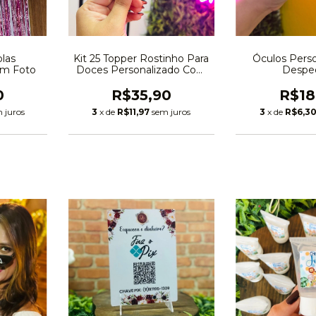
olas
Kit 25 Topper Rostinho Para
Óculos Perso
om Foto
Doces Personalizado Com
Despe
Foto
0
R$35,90
R$18
 juros
3
x de
R$11,97
sem juros
3
x de
R$6,3