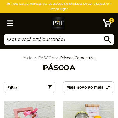
Brindes para empresas, cestas especiais e produtos personalizados em
um só lugar!
0
Início
>
PÁSCOA
>
Páscoa Corporativa
PÁSCOA
Filtrar