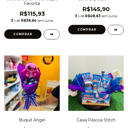
Favorita
R$145,90
R$115,93
3
x de
R$48,63
sem juros
3
x de
R$38,64
sem juros
Buquê Angel
Caixa Páscoa Stitch