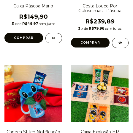
Caixa Páscoa Mario
Cesta Louco Por
Guloseimas - Páscoa
R$149,90
R$239,89
3
x de
R$49,97
sem juros
3
x de
R$79,96
sem juros
Caneca Stitch Notificação
Caixa Explosão HP